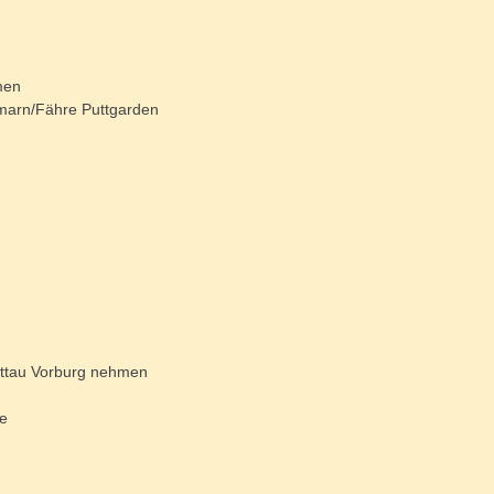
men
hmarn/Fähre Puttgarden
ittau Vorburg nehmen
le