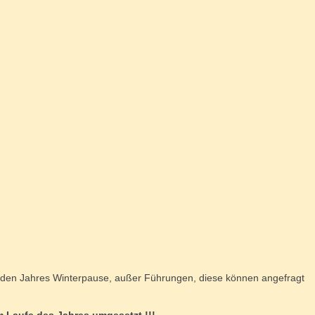
jeden Jahres Winterpause, außer Führungen, diese können angefragt
 im Laufe des Jahres umgesetzt !!!